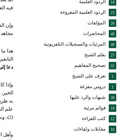
الردود العلمية
14
فيه الع
الردود العلمية المقروءة
23
المؤلفات
26
وإن الذ
مجاهد ف
المحاضرات
49
المرئيات والتسجيلات التلفزيونية
49
هذا ما 
بقلم الشيخ
27
التابعي
تصحيح المفاهيم
31
دعا إلى
تعرف على الشيخ
1
وإذا كا
دروس مفرغة
1
الخير، 
شبهات والرد عليها
39
به طريق
قوائم مرئية
19
علم ال
(2)، ونضّر الله وجهه.
كتب للقراءة
12
مقابلات ولقاءات
10
وأهل ال