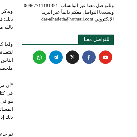
وللتواصل معنا عبر الواتساب: 00967711181351
وبذكر ه
ويسعدنا التواصل معكم دائماً عبر البريد
الإلكتروني dar-alhadeth@hotmail.com
ذلك: فإ
بالله م
للتواصل معنا 
ولما كا
الناس ب
ملخصه
في كتاب
هو في آ
المسائل
ذلك إذا
ثم جاء 