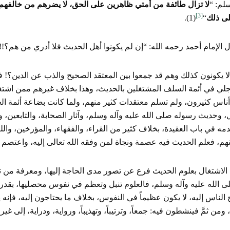
لم: “
لا تزال طائفة من أمتي ظاهرين على الحق، لا يضرهم من خالفهم، 
[3]
ى ذلك
“
(1).
 الإمام أحمد رحمه الله: “إن لم يكونوا أهل الحديث فلا أدري من هم؟!!
ا يكونون كذلك وهم قد جمعوا بين المعتقد الصحيح والذب عن الدين؟! 
لي في أئمة السلف المشتغلين بالحديث، وهذا بخلاف غيرهم ممن اشتغلو
أناس كثيرون، ولم تسلم معتقدات كثير منهم، ولما كانت بضاعة أئمة ال
وحديث رسوله صلى الله عليه وآله وسلم، وآثار الصحابة، والتابعين، و
ه في باب العقيدة، بخلاف كثير من القراء، والفقهاء، والمؤرخين، والل
هم، فعلم الحديث فيه عصمة ونجاة لمن وفقه الله تعالى إليه، واعتصم بمنهج
الاشتغال بعلوم الحديث فرع عن تصور مدى الحاجة إليها، ومعرفة من تت
ى الله عليه وآله وسلم، فالعلوم تنبل وتعظم في نفوس محصليها، بقدر ح
ج الناس إليه، لا يكون عظيماً في النفوس، بخلاف ما يحتاجون إليه، فإ
 ومن ثمَّ فينشطون فيه: جمعاً، وترتيباً، وتهذيباً، ورواية، ودراية، إلى غير