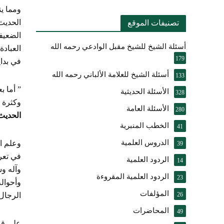
ومما ين
الحديث 
تصنيفات الموقع
الضعيف
أسئلة الشيخ للشيخ مقبل الوادعي رحمه الله
العباد
179
في بداي
أسئلة الشيخ للعلامة الألباني رحمه الله
133
” أما ب
الأسئلة الحديثية
328
وكثرة ط
الأسئلة العامة
280
الحديث
الخطب المنبرية
41
الدروس العلمية
وعلم ال
39
في تعري
الردود العلمية
14
وآله وس
الردود العلمية المقروءة
23
وأحواله
المؤلفات
26
الرجال
المحاضرات
49
على قدر