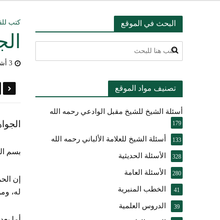
التعليق على ميثا
كتب للق
البحث في الموقع
الج
أسئلة عبدالله ال
3 أشهر مضى
بيان بشأن حادث ني
تصنيف مواد الموقع
حقيقة موقف الشيخ 
أسئلة الشيخ للشيخ مقبل الوادعي رحمه الله
شرح الضوابط الفق
الجواه
179
تعقيب على مقال ال
أسئلة الشيخ للعلامة الألباني رحمه الله
133
بسم ال
الأسئلة الحديثية
النصيحة والتبيان 
328
الأسئلة العامة
280
إن الحم
الخطب المنبرية
41
له، ومن
الدروس العلمية
39
أما بعد