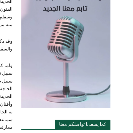
الحديث 
الفنون ا
وسَفِلت
منه من 
وقد ذك
والسقيم
ولما كا
سبيل ت
سبيل ذل
الحاجة 
الحديث 
وأفنان 
به الحا
سماعه غُ
كما يسعدنا تواصلكم معنا
معارفه 