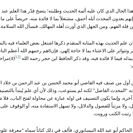
ذا الحال الذي كان عليه أئمة الحديث وطلبته؛ يتضح قدْر هذا العلم عند ا
نهم يعدون المحدث أبله أحمق، مشتغلاً بما لا فائدة منه، حريصاً على ما 
ن قلة الفهم، ومن الجهل الذي أورث أهله المهالك، فنسأل الله السلامة.
ن علم الحديث بهذه المثابة المتقدم ذكرها اشتغل بعض العلماء فيه بال
لتتضافر وتتواتر على الاعتناء بما لا حاجة إلهي،
[12]
بذله فيما لا فائدة فيه، وقد ذكر الحافظ ابن حجر رحمه الله
(4)مرا
:
ه “المحدث الفاصل” لكنه لم يستوعب، وذلك لأن أي علم يُبتدأ بالتصنيف
خره، وإنما يكون التصنيف في اوله عبارة عن محاولة لفتح الباب، فلا ش
، ولا مرتباً للفصول والدلائل، ولا تسهل الاستفادة منه، أو الوقوف على ا
 رتبت الكتب ورويت.
الحاكم أبو عبد الله النيسابوري، فألف في ذلك كتاباً سماه “معرفة علوم