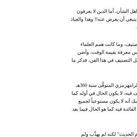
هل الشأن، أما الذين لا يعرفون
ينبغي أن يعرض عنه!! وهذا والعياذ
تصنيف، وما كانت همم العلماء
 فإن8هم رحمهم الله أعظم الناس معرفة بقيمة الوقت، وأضن
حل التصنيف في هذا الفن، فذكر ما
“أن من أول من صنف فيه القاضي أبو محمد الحسن بن عبد الرحمن بن خلاد الرامهرمزي المتوفَّى سنة 360هـ
 فيه، لا يكون الحال في أوله كما
ك أنه لا يكون مستوعباً لجميع
لفائدة فيه كما هو الحال فيما بعد
 الحديث” لكنه لم يهذَّب ولم