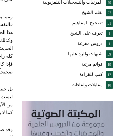
المرئيات والتسجيلات التلفزيونية
49
بقلم الشيخ
27
ومما يد
تصحيح المفاهيم
31
فالتفسي
هذا ال
تعرف على الشيخ
1
وكذلك ا
دروس مفرغة
1
الحديث
شبهات والرد عليها
39
كله راج
فإذا كا
قوائم مرئية
19
صحيحاً
كتب للقراءة
12
مقابلات ولقاءات
10
بل حتى 
ليست هي
من الآي
كما لا 
وقد صر