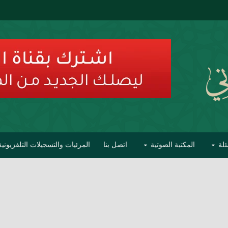
ئلة
المكتبة الصوتية
اتصل بنا
المرئيات والتسجيلات التلفزيونية
ح الأفهام
تحذير مشاهير العلماء من فوضى التبديع والتصنيف
السليماني على مؤاخذات عبدالمالك رمضاني كامل