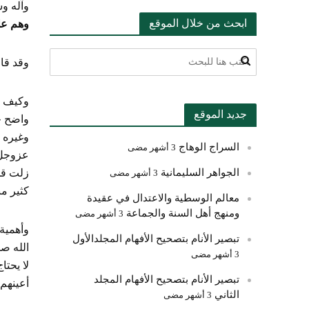
وآله وس
ابحث من خلال الموقع
وهم عل
وقد قال
وكيف ل
جديد الموقع
واضح ج
وغيره 
السراج الوهاج
3 أشهر مضى
عزوجل، 
الجواهر السليمانية
زلت قدم
3 أشهر مضى
كثير من
معالم الوسطية والاعتدال في عقيدة
ومنهج أهل السنة والجماعة
3 أشهر مضى
وأهمية 
تبصير الأنام بتصحيح الأفهام المجلدالأول
الله صل
3 أشهر مضى
لا يحتا
تبصير الأنام بتصحيح الأفهام المجلد
أعينهم،
الثاني
3 أشهر مضى