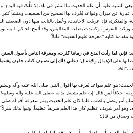
بغي التنبيه عليه: أن علم الحديث ما انتشر في بلد، إلا قلَّتْ فيه البد
عبارة عن ميزان وقواعد يُعْرف بها الصحيح من الضعيف، ومنشأ كثير من
ة، والمنكرة، فإذا غربلت الأحاديث، وعُمل بالثابت منها دون الضعيف
ة، وزكت النفوس، وكسدت بضاعة المفاليس، وقد ألمح الحاكم النيسابور
ة مقدمة كتابه “معرفة علوم الحديث” قائلاًَ:
عد:
فإني لما رأيت البدع في زماننا كثرت، ومعرفة الناس بأصول السنن قل
لبها على الإهمال والإغفال؛
دعاني ذلك إلى تصنيف كتاب خفيف يشتمل 
…”إلخ.
حديث: هو علم بقواعد يُعرف بها أقوال النبي صلى الله عليه وآله وسلم، 
فه؛ خلافاً لمن قال: إنه علم يشتغل بذاته –صلى الله عليه وآله وسلم-!! إ
لم أمر يتصل بالطب، فلما كان علم الحديث يهتم بمعرفة أقواله صلى ال
، وهو أمر شريف عظيم كان هذا العلم شريفاً عظيماً، وتبوأ بذلك منزلاً كري
، وصدق من قال:
 أهل العزم تأتي العزائم وتأتي على قدر الكرام المكارم