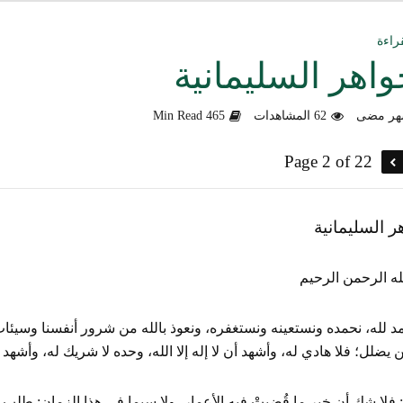
ق العمل الدعوي بين علماء ودعاة اليمن (صوت)
راءة
واهر السليمانية
سليماني الحديثية للشيخ المحدث أبي الحسن السليماني
62 المشاهدات
465 Min Read
وزلندا الإرهابي
Page 2 of 22
الألباني رحمه الله من أخطاء الجماعات الإسلامية
هية في التعامل مع المخالف – صوت
ر السليمانية
دكتور صادق بن محمد البيضاني حول فَهْمِهِ كلامي عن تنظيم القاعدة
له الرحمن الرحيم
لأهل السودان
د لله، نحمده ونستعينه ونستغفره، ونعوذ بالله من شرور أنفسنا وسيئات 
 يضلل؛ فلا هادي له، وأشهد أن لا إله إلا الله، وحده لا شريك له، وأشهد
: فلا شك أن خير ما قُضيتْ فيه الأعمار، ولا سيما في هذا الزمان: طلب ا