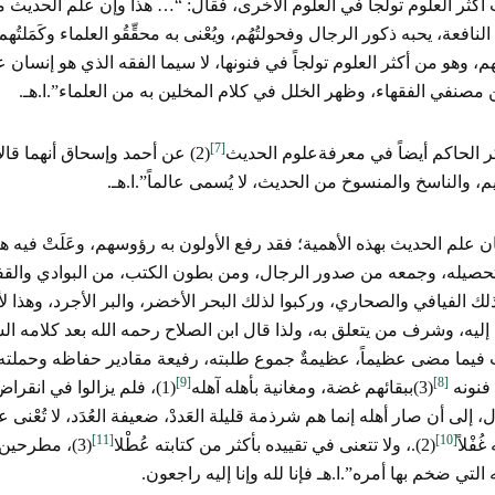
أكثر العلوم تولجاً في العلوم الأخرى، فقال: “… هذا وإن علم الحديث 
لنافعة، يحبه ذكور الرجال وفحولتُهُم، ويُعْنى به محقِّقُو العلماء وكَمَلتُه
هم، وهو من أكثر العلوم تولجاً في فنونها، لا سيما الفقه الذي هو إنسان 
مصنفي الفقهاء، وظهر الخلل في كلام المخلين به من العلماء”.ا.هـ.
[7]
ر الحاكم أيضاً في معرفةعلوم الحديث
(2) عن أحمد وإسحاق أنهما قال
، والناسخ والمنسوخ من الحديث، لا يُسمى عالماً”.ا.هـ.
ن علم الحديث بهذه الأهمية؛ فقد رفع الأولون به رؤوسهم، وعَلَتْ فيه
حصيله، وجمعه من صدور الرجال، ومن بطون الكتب، من البوادي والقفا
ك الفيافي والصحاري، وركبوا لذلك البحر الأخضر، والبر الأجرد، وهذا ل
إليه، وشرف من يتعلق به، ولذا قال ابن الصلاح رحمه الله بعد كلامه ا
فيما مضى عظيماً، عظيمةٌ جموع طلبته، رفيعة مقادير حفاظه وحملته، و
[9]
[8]
فنونه
(3)ببقائهم غضة، ومغانية بأهله آهله
(1)، فلم يزالوا في انق
ل، إلى أن صار أهله إنما هم شرذمة قليلة العَددْ، ضعيفة العُدَد، لا تُعْن
[11]
[10]
فْلاً
(2).، ولا تتعنى في تقييده بأكثر من كتابته عُطْلا
(3)، مطرحين
التي ضخم بها أمره”.ا.هـ فإنا لله وإنا إليه راجعون.