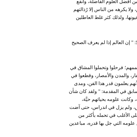
من أفضل العلوم الفاضلة، وأنفع
م، ولا يكرهه من الناس إلا رُذالتهم
عيونها، ولذلك كثر غلط العاطلين
ا: ” إن العالم إذا لم يعرف الصحيح
 هممهم؛ فرحلوا وتحملوا المشاق في
ر، والمدن والأمصار، وقطعوا في
أنهم يعلمون قدر هذا الفن، ومدى
لسابق في المقدمة: ” ولقد كان شأن
كانت علومه بحياتهم حيَّة،
راض، ولم يزل في اندراس، حتى آضت
ى على الأغلب في تحمله بأكثر من
 علومه التي جل بها قدره، مباعدين