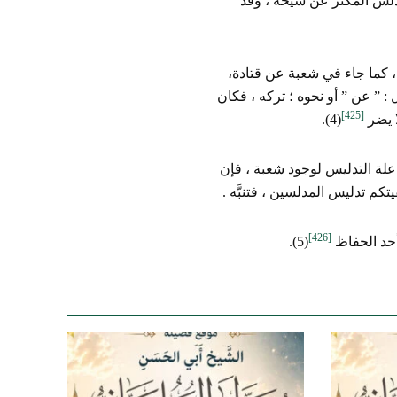
المدلس المكثر عن شيخه ، وقد
ه، كما جاء في شعبة عن قتادة،
 : ” عن ” أو نحوه ؛ تركه ، فكان
[425]
ا يضر
(4).
علة التدليس لوجود شعبة ، فإن
تكم تدليس المدلسين ، فتنبَّه .
[426]
 أحد الحفاظ
(5).