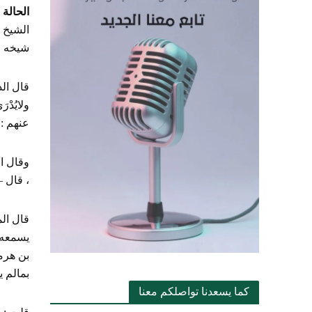
الحالة 
الشيخ ،
شيخه ؛ 
قال ال
ولايُدْ
عنهم : 
وقال ال
، قال –
قال الم
يسمعه م
بن هرمز
بمالم ي
كما يسعدنا تواصلكم معنا