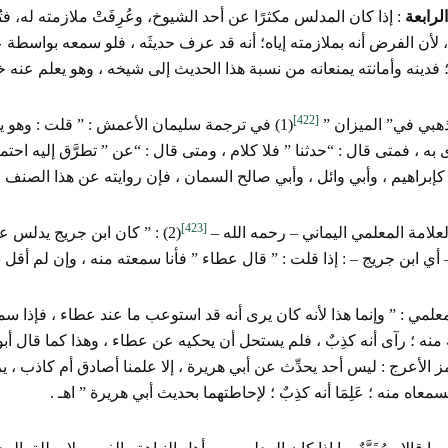
الرابعة
: إذا كان المدلس مكثرًا عن أحد الشيوخ، وعُرِفَتْ ملازمته له، فتُ
 لأن الفرض أنه بملازمته إياه؛ أنه قد عرف حديثَه ، فلو سمعه بواسطة
فدينه وأمانته يمنعانه من نسبة هذا الحديث إلى شيخه ، وهو يعلم عنه خ
[422]
ذهبي في” الميزان ”
(1) في ترجمة سليمان الأعمش : ” قلت : وهو 
رَى به ، فمتى قال : “حدثنا ” فلا كلام ، ومتى قال : “عن ” تطرَّق إليه احت
كإبراهيم ، وأبي وائل ، وأبي صالح السمان ، فإن روايته عن هذا الصنف م
[423]
علامة المعلمي اليماني – رحمه الله –
(2) : ” كان ابن جريج يدلس 
 أي ابن جريج – : إذا قلت : ” قال عطاء ” فأنا سمعته منه ، وإن لم أقل
علمي : ” وإنما هذا لأنه كان يرى أنه قد استوعب ما عند عطاء ، فإذا سم
نه ؛ رآى أنه كذِبٌ ، فلم يستحل أن يحكيه عن عطاء ، وهذا كما قال أ
 الأعرج : ليس أحد يحدِّث عن أبي هريرة ، إلا علمنا أصادق أم كاذب ، يري
سمعاه منه ؛ عَلِمَا أنه كذِبٌ ؛ لإحاطتهما بحديث أبي هريرة ” اهـ .