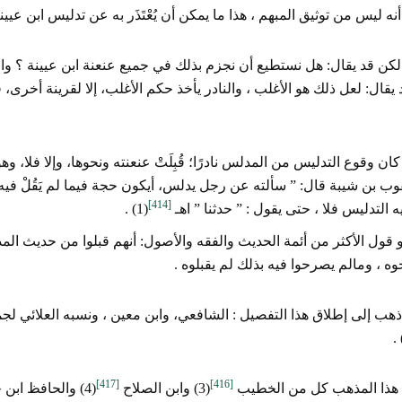
نه ليس من توثيق المبهم ، هذا ما يمكن أن يُعْتَذَر به عن تدليس ابن عيينة
لكن قد يقال: هل نستطيع أن نجزم بذلك في جميع عنعنة ابن عيينة ؟ وا
يقال: لعل ذلك هو الأغلب ، والنادر يأخذ حكم الأغلب، إلا لقرينة أخرى، 
كان وقوع التدليس من المدلس نادرًا؛ قُبِلَتْ عنعنته ونحوها، وإلا فلا، 
وب بن شيبة قال: ” سألته عن رجل يدلس، أيكون حجة فيما لم يَقُلْ فيه :
[414]
ه التدليس فلا ، حتى يقول : ” حدثنا ” اهـ
(1) .
 قول الأكثر من أئمة الحديث والفقه والأصول: أنهم قبلوا من حديث ال
وه ، ومالم يصرحوا فيه بذلك لم يقبلوه .
ب إلى إطلاق هذا التفصيل : الشافعي، وابن معين ، ونسبه العلائي لجم
[417]
[416]
ذا المذهب كل من الخطيب
(3) وابن الصلاح
(4) والحافظ ابن حجر