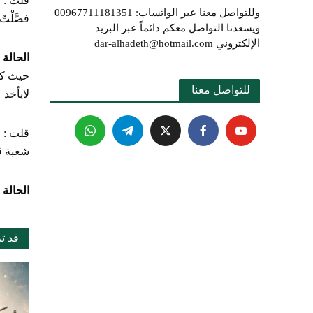
قلت : و
وللتواصل معنا عبر الواتساب: 00967711181351
فصَّلْت
ويسعدنا التواصل معكم دائماً عبر البريد
الإلكتروني dar-alhadeth@hotmail.com
الحالة 
حيث كان
للتواصل معنا 
لايأخذ 
قلت : و
شعبة قا
الحالة
قد ت