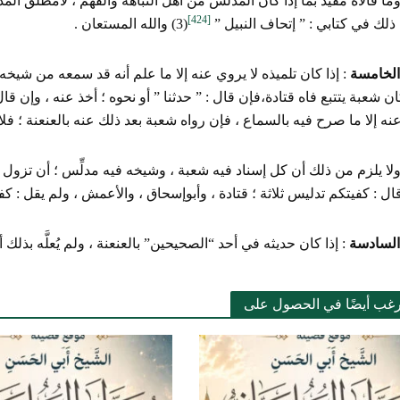
ما قالاه مُقَيَّدٌ بما إذا كان المدلس من أهل النباهة والفهم ، لامطلق 
[424]
ُ ذلك في كتابي : ” إتحاف النبيل ”
(3) والله المستعان .
الخامسة
: إذا كان تلميذه لا يروي عنه إلا ما علم أنه قد سمعه من شيخ
 شعبة يتتبع فاه قتادة،فإن قال : ” حدثنا ” أو نحوه ؛ أخذ عنه ، وإن قال
عنه إلا ما صرح فيه بالسماع ، فإن رواه شعبة بعد ذلك عنه بالعنعنة ؛ فل
لا يلزم من ذلك أن كل إسناد فيه شعبة ، وشيخه فيه مدلِّس ؛ أن تزول 
ل : كفيتكم تدليس ثلاثة ؛ قتادة ، وأبوإسحاق ، والأعمش ، ولم يقل : كفي
 السادسة
: إذا كان حديثه في أحد “الصحيحين” بالعنعنة ، ولم يُعلَّه بذلك
رغب أيضًا في الحصول على