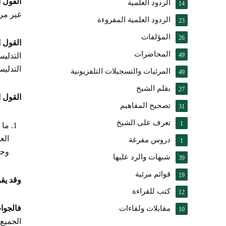
القول ا
الردود العلمية
14
غير مرض
الردود العلمية المقروءة
23
المؤلفات
26
القول ا
المحاضرات
49
التدليس
التدليس
المرئيات والتسجيلات التلفزيونية
49
بقلم الشيخ
27
القول ا
تصحيح المفاهيم
31
تعرف على الشيخ
1
ما 
الع
دروس مفرغة
1
وجز
شبهات والرد عليها
39
قوائم مرئية
19
وقد يق
كتب للقراءة
12
فالجوا
مقابلات ولقاءات
10
الجميع،