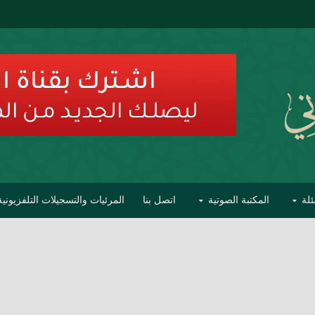
ئلة
المكتبة الصوتية
اتصل بنا
المرئيات والتسجيلات التلفزيونية
ح الأفهام
تحذير مشاهير العلماء من فوضى التبديع والتصنيف
السليماني على مؤاخذات عبدالمالك رمضاني كامل