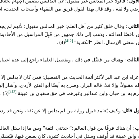
لأول
: قالوا: خبر المدلس غير مقبول؛ لأن التدليس يتضمن الإيهام بخلا
ي ولا ثقة ، وقد قال بهذا القول فريق من الفقهاء وأصحاب الحديث، ان
لثاني
: وقال خلق كثير من أهل العلم: خبر المدلس مقبول؛ لأنهم لم يجعلو
 ناقضًا لعدالته ، وذهب إلى ذلك جمهور من قَبِلَ المراسيل من الأحاديث
[412]
 بمعنى الإرسال، انظر “الكفاية”
(4) .
لثالث
: وهناك من فصَّل في ذلك ، وتفصيل العلماء راجع إلى عدة اعتبار
عزاه ابن عبد البر لأكثر أئمة الحديث من التفصيل: فمن كان لا يدلس إلا
لم مقبولاً، وإلا فلا، قاله البزار، وصرح به أيضًا أبو الفتح الأزدي، وأشار
[413]
م به ابن حبان وابن عبدالبر وغيرهما في حق سفيان بن عيينة
(5) .
ول قائل
: وكيف يُعتمد قبول رواية من لم يدلس إلا عن ثقة، ونحن قد رددن
ب
: أن هناك فرقًا بين قول العالم :” حدثني الثقة” وبين ما إذا سئل الع
 وابن عيينة قد أُوقف وسئل في أحاديث كثيرة، كان يعنعن فيها، فَيُسَمِّي