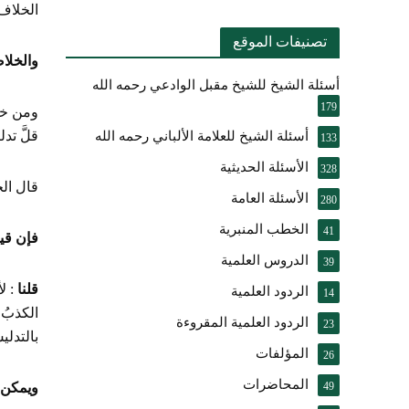
الخلاف 
تصنيفات الموقع
والخلا
أسئلة الشيخ للشيخ مقبل الوادعي رحمه الله
179
ومن خلا
قلَّ تد
أسئلة الشيخ للعلامة الألباني رحمه الله
133
الأسئلة الحديثية
328
قال ال
الأسئلة العامة
280
الخطب المنبرية
41
فإن قي
الدروس العلمية
39
قلنا
: ل
الردود العلمية
14
الكذبُ 
الردود العلمية المقروءة
23
بالتدلي
المؤلفات
26
المحاضرات
49
ويمكن أ