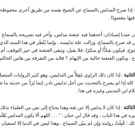
 إذا صرح المدلس بالسماع عن الشيخ نفسه من طريق أخرى محفوظة؛د
فيها مقصودًا .
ن عندنا إسنادان: أحدهما فيه عنعنة مدلس، وآخر فيه تصريحه بالسماع 
قد صرح بالسماع، وزالت علة تدليسه ، وإنما يُنْظَر في هذا السند ال
ح، فيكون شاذًّا أو منكرًا، فلا يقبل، وتبقى العنعنة في حيز التوقف، 
 ، وتكون العنعنة خالية من الإيهام ؟ فلابد من التفرقة بين هاتين الحالتي
لثانية
: إذا كان ذلك الراوي مُقِلاًّ من التدليس، وهو كثير الروايات المتصل
كله إذا لم يصرح بالتحديث من أجل تدليس نادر، إنما يُرَدُّ من حديثه ما 
م ابن المديني وغيره في هذا .
لثالثة
: إذا كان لا يدلس إلا عن ثقة،وهذا يحتاج إلى نص من العلماء بذلك،
ره في هذا الباب ، وقد قال ابن حبان : ” . . . اللهم ألا يكون المدلس يُعْلَم
ك ؛ قُبِلَتْ روايته وإن لم يبيّن السماع ، وهذا ليس في الدنيا إلا لسفيان