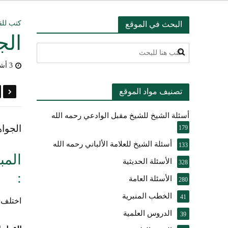
التعليق على ميثا
كتب للق
البحث في الموقع
الج
أسئلة عبدالله ال
3 أشهر مضى
بيان بشأن حادث ني
تصنيف مواد الموقع
حقيقة موقف الشيخ 
أسئلة الشيخ للشيخ مقبل الوادعي رحمه الله
شرح الضوابط الفق
الجواه
179
تعقيب على مقال ال
أسئلة الشيخ للعلامة الألباني رحمه الله
133
المب
الأسئلة الحديثية
النصيحة والتبيان 
328
:
الأسئلة العامة
280
الخطب المنبرية
41
اختلف ا
الدروس العلمية
39