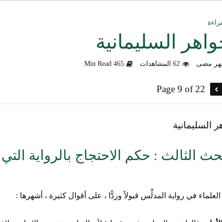
ق العمل الدعوي بين علماء ودعاة اليمن (صوت)
راءة
واهر السليمانية
سليماني الحديثية للشيخ المحدث أبي الحسن السليماني
62 المشاهدات
465 Min Read
وزلندا الإرهابي
Page 9 of 22
الألباني رحمه الله من أخطاء الجماعات الإسلامية
هية في التعامل مع المخالف – صوت
ر السليمانية
دكتور صادق بن محمد البيضاني حول فَهْمِهِ كلامي عن تنظيم القاعدة
حث الثالث : حكم الاحتجاج بالرواية التي 
لأهل السودان
لعلماء في رواية المدلِّس قبولاً وردًّا ، على أقوال كثيرة ، أشهرها :