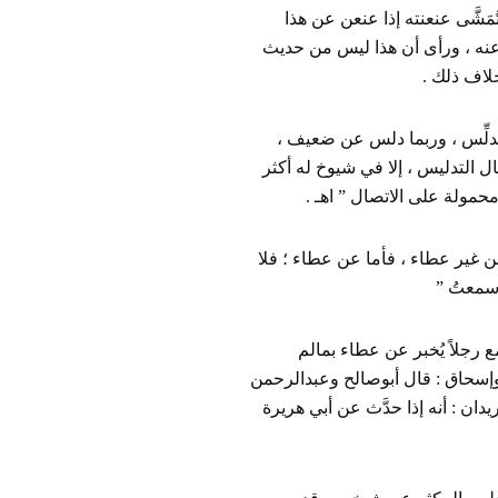
مَشَّى عنعنته إذا عنعن عن هذا
 عنه ، ورأى أن هذا ليس من حديث
لاف ذلك .
يدلِّس ، وربما دلس عن ضعيف ،
مال التدليس ، إلا في شيوخ له أكثر
حمولة على الاتصال ” اهـ .
عن غير عطاء ، فأما عن عطاء ؛ فلا
 سمعتُ ”
ع رجلاً يُخبر عن عطاء بمالم
بوإسحاق : قال أبوصالح وعبدالرحمن
دان : أنه إذا حدَّث عن أبي هريرة