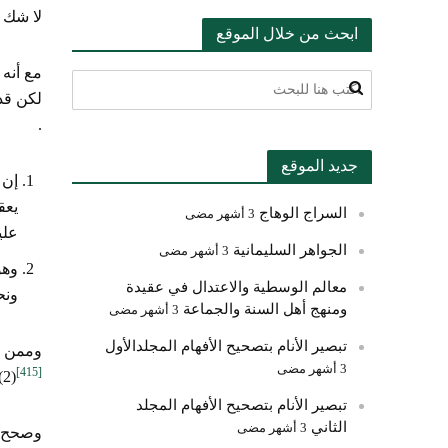
لا شك أ
ابحث من خلال الموقع
مع أنه 
لكن قد 
.
جديد الموقع
إن 
يعق
السراج الوهاج
3 أشهر مضى
علي
الجواهر السليمانية
3 أشهر مضى
وهو
معالم الوسطية والاعتدال في عقيدة
ونح
ومنهج أهل السنة والجماعة
3 أشهر مضى
تبصير الأنام بتصحيح الأفهام المجلدالأول
وممن ذه
3 أشهر مضى
[415]
(2) .
تبصير الأنام بتصحيح الأفهام المجلد
الثاني
3 أشهر مضى
وصحح ه