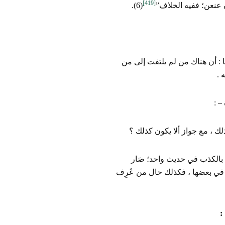
[419]
ن عنعن؛ ففيه الخلاف”
(6).
 : أن هناك من لم يلتفت إلى من
 .
– :
لك ، مع جواز ألا يكون كذلك ؟
ِف بالكذب في حديث واحد؛ صَار
 في بعضها ، فكذلك حال من عُرِف
: