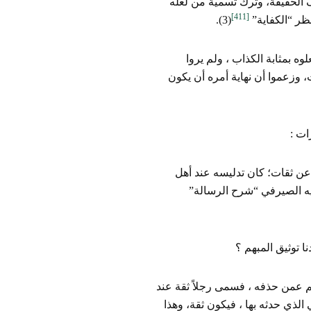
ف الحقيقة، وترك تسمية من لعله
[411]
ظر “الكفاية”
(3).
ه بمثابة الكذاب ، ولم يروا
، وزعموا أن نهاية أمره أن يكون
ات :
 عن ثقات؛ كان تدليسه عند أهل
 إليه الصيرفي “شرح الرسالة”
ا توثيق المبهم ؟
الم عمن حذفه ، فسمى رجلاً ثقة عند
 الذي حدثه بها ، فيكون ثقة، وهذا