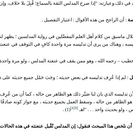
في ذلك،وعبارته: “إذا صرح المدلس الثقة بالسماع؛ قُبِلَ بلا خلاف، وإ
صة
: أن الراجح من هذه الأقوال : اعتبار التفصيل .
ل ماسبق من كلام أهل العلم المفصِّلين في رواية المدلسين ؛ يظهر لنا
ليسه ، وهناك من يرى أن تدليسه مرة واحدة كافٍ في التوقف في عنعنته
خطيب – رحمه الله ، وهو ممن يقف في عنعنة المدلس ، ولو مرة واحدة 
ل
: لم إذا عُرِف تدليسه في بعض حديثه ؛ وجَبَ حَمْل جميع حديثه على ذ
أن تدليسه الذي بان لنا صَيَّر ذلك هو الظاهر من حاله ، كما أن من عُر
هو الظاهر من حاله ، وسقط العمل بجميع حديثه ، مع جواز كونه صادقًا
[420]
س ، ولو بحديث واحد . . . “اهـ
(1) .
ن نلخص هذا المبحث فنقول: إن المدلس تُقْبل عنعنته في هذه الحالات 