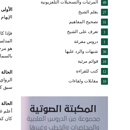
المرئيات والتسجيلات التلفزيونية
49
الأولى
:
بقلم الشيخ
27
الإيهام 
تصحيح المفاهيم
31
تعرف على الشيخ
1
فإذا كا
المدلس 
دروس مفرغة
1
هو مرجو
شبهات والرد عليها
39
بالسماع
قوائم مرئية
19
كتب للقراءة
12
الحالة ا
الرواي 
مقابلات ولقاءات
10
سبق كلا
الحالة ا
أعلم غي
كان كذل