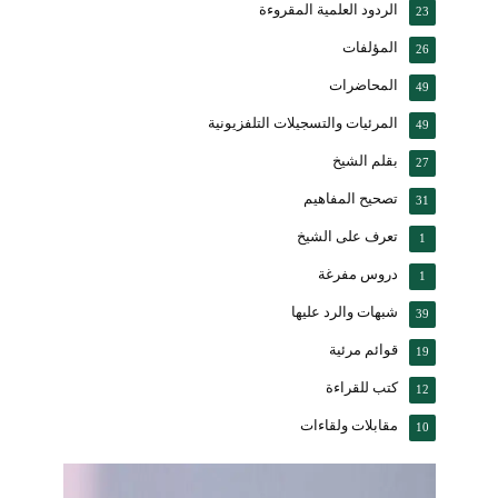
الردود العلمية المقروءة
23
المؤلفات
26
المحاضرات
49
المرئيات والتسجيلات التلفزيونية
49
بقلم الشيخ
27
تصحيح المفاهيم
31
تعرف على الشيخ
1
دروس مفرغة
1
شبهات والرد عليها
39
قوائم مرئية
19
كتب للقراءة
12
مقابلات ولقاءات
10