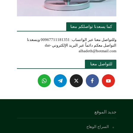
كما يسعدنا تواصلكم معنا
وللتواصل معنا عبر الواتساب: 00967711181351 ويسعدنا
التواصل معكم دائماً عبر البريد الإلكتروني dar-
alhadeth@hotmail.com
للتواصل معنا 
جديد الموقع
السراج الوهاج