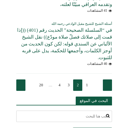
وتقدمه العراقي مبيّنًا لعلته،
41 المشاهدات
أسئلة الشيخ للشيخ مقبل الوادعي رحمه الله
في “السلسلة الصحيحة” الحديث رقم (401) ((إذا
قمت إلى صلاتك فصلّ صلاة مودّع)) نقل الشيخ
الألباني عن السندي قوله: لكن كون الحديث من
أوجز الكلمات، وأجمعها للحكمة، يدل على قربه
للثبوت.
46 المشاهدات
20
…
4
3
2
1
البحث في الموقع