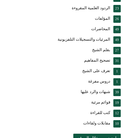
الردود العلمية المقروءة
23
المؤلفات
26
المحاضرات
49
المرئيات والتسجيلات التلفزيونية
49
بقلم الشيخ
27
تصحيح المفاهيم
31
تعرف على الشيخ
1
دروس مفرغة
1
شبهات والرد عليها
39
قوائم مرئية
19
كتب للقراءة
12
مقابلات ولقاءات
10
ابحث من خلال الموقع