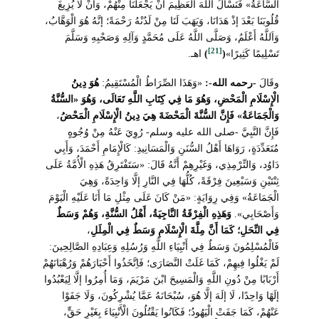
السَّاعَةُ» فَنَسْأَلُ اللَّهَ الْعَظِيمَ أَنْ يَجْعَلَنَا مِنْهُمْ، وَأَنْ لَا يُزِيغَ
قُلُوبَنَا بَعْدَ إذْ هَدَانَا، وَيَهَبَ لَنَا مِنْ لَدُنْهُ رَحْمَةً؛ إنَّهُ هُوَ الْوَهَّابُ،
وَاَللَّهُ أَعْلَمُ، وَصَلَّى اللَّهُ عَلَى مُحَمَّدٍ وَآلِهِ وَصَحْبِهِ وَسَلَّمَ
[21]
تَسْلِيمًا كَثِيرًا»
(
)
اهـ.
وقَالَ
-رحمه الله-:
«وَهَذَا الصِّرَاطُ الْمُسْتَقِيمُ:
هُوَ دِينُ
الْإِسْلَامِ الْمَحْضِ، وَهُوَ مَا فِي كِتَابِ اللَّهِ تَعَالَى، وَهُوَ «السُّنَّةُ
وَالْجَمَاعَةُ» فَإِنَّ السُّنَّةَ الْمَحْضَةَ هِيَ دِينُ الْإِسْلَامِ الْمَحْضُ
،
فَإِنَّ النَّبِيَّ -صلى الله عليه وسلم- رُوِيَ عَنْهُ مِنْ وُجُوهٍ
مُتَعَدِّدَةٍ، رَوَاهَا أَهْلُ السُّنَنِ وَالْمَسَانِيدِ: كَالْإِمَامِ أَحْمَدَ، وَأَبِي
دَاوُد، وَالتِّرْمِذِي، وَغَيْرِهِمْ أَنَّهُ قَالَ: «سَتَفْتَرِقُ هَذِهِ الْأُمَّةُ عَلَى
ثِنْتَيْنِ وَسَبْعِينَ فِرْقَةً، كُلُّهَا فِي النَّارِ إلَّا وَاحِدَةً، وَهِيَ
الْجَمَاعَةُ» وَفِي رِوَايَةٍ: «مَنْ كَانَ عَلَى مِثْلِ مَا أَنَا عَلَيْهِ الْيَوْمَ
وَأَصْحَابِي».
وَهَذِهِ الْفِرْقَةُ النَّاجِيَةُ، أَهْلُ السُّنَّةِ، وَهُمْ وَسَطٌ
فِي النِّحَلِ؛ كَمَا أَنَّ مِلَّةَ الْإِسْلَامِ وَسَطٌ فِي الْمِلَلِ
،
فَالْمُسْلِمُونَ وَسَطٌ فِي أَنْبِيَاءِ اللَّهِ وَرُسُلِهِ وَعِبَادِهِ الصَّالِحِينَ:
لَمْ يَغْلُوا فِيهِمْ، كَمَا غَلَتْ النَّصَارَى؛ فَاِتَّخَذُوا أَحْبَارَهُمْ وَرُهْبَانَهُمْ
أَرْبَابًا مِنْ دُونِ اللَّهِ وَالْمَسِيحَ ابْنَ مَرْيَمَ، وَمَا أُمِرُوا إلَّا لِيَعْبُدُوا
إلَهًا وَاحِدًا، لَا إلَهَ إلَّا هُوَ، سُبْحَانَهُ عَمَّا يُشْرِكُونَ، وَلَا جَفَوْا
عَنْهُمْ، كَمَا جَفَتْ الْيَهُودُ؛ فَكَانُوا يَقْتُلُونَ الْأَنْبِيَاءَ بِغَيْرِ حَقٍّ،