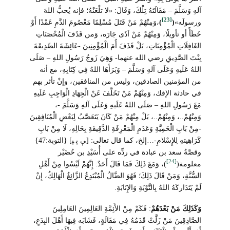
آلهِ وَسَلَّمَ – مَقَالَتَهُ تِلْكَ، وَقَالَ: «لا تلْعَنْهُ؛ فإنه يُحبُّ اللهَ
[23]
ورسولَه»
(
)
،وَمِنْهُمْ مَنْ قَتَلَ مُسْلِمًا مَعْصُومَ الدَّمِ عَمْدًا أَوْ
خَطَأً أو تأويلًا، وَمِنْهُمْ مَنْ آذَى جَارَه، وَمن قَذَفَ الْمُحْصَنَاتِ
الغَافِلَاتِ الْمُؤْمِنَاتِ، بَلْ قَذَفَ أُمَ الْمُؤْمِنِينَ -عَائِشَةَ الصِّدِيقَةَ
بِنْتَ الصَّدِيقِ رضي الله عنهما- وَهِيَ زَوجُ رَسُولِ اللهِ – صَلَى
اللهُ عَلَيهِ وَعَلَى آلهِ وَسَلَّمَ – وَبَرَأَهَا اللهُ فِي كِتَابِهِ، مع أنه
من المؤمنين الصادقين، وليس من المنافقين، وإنْ تأثر بهم
في حادثة الإفك، وَمِنْهُمْ مَنْ تَخَلَّفَ عَنْ الْجِهَادِ الْوَاجِبِ عَلَيهِ
مَعَ رَسُولِ اللهِ – صَلَى اللهُ عَلَيهِ وَعَلَى آلهِ وَسَلَّمَ -،
وَمِنْهُمْ..، وَمِنْهُمْ..، بَلْ مِنْهُمْ مَنْ كَانَ يَتَعَصَّبُ لِبَعْضِ الْمُنَافِقِينَ
-مِنْ بَابِ الْحَمِيَّةِ وَعَدَمِ الْمَعْرِفَةِ الدَّقِيقَةِ بِحَالِهِ، لَا مِنْ بَابِ
كَرَاهِيتهِ لِلإِسْلامِ-…إلخ، كما قال تعالى: [ﯥ ﯦ ﯧ] {التوبة:47}
وقصَّةُ سعد بن عبادة في ردِّه على أُسَيْدِ بن حُضَيْر
[24]
معلومة(
)، وَمَعَ ذَلِكَ فَمَا قَالَ أَحَدٌ: إِنَّهُمْ لَيْسُوا مِنْ أَهْلِ
السُّنَّةِ، وَمَنْ قَالَ ذَلِكَ؛ فَهُوَ الضَّالُ الْمُبْتَدِعُ الزَّائِغُ الْهَالِكُ، إِنْ
لَمْ يَتَدَاركَهُ اللهُ بِالتَّوْبَةِ وَالإِنَابَةِ.
وَكَذَلِكَ مَنْ بَعْدَهُمْ
: فَكَمْ مِنْ الأَئِمَّةِ العَالِمِينَ العَامِلِينَ
الصَّادِقِينَ مَنْ زَلَّتْ قَدَمُهُ فِي مَقَالَةٍ، فَشَابَه فِيهَا أَهْلَ البِدَعِ،