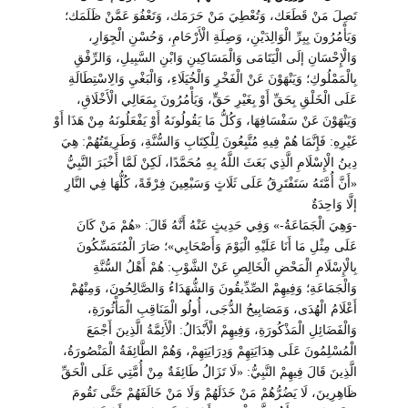
تَصِلَ مَنْ قَطَعَك، وَتُعْطِيَ مَنْ حَرَمَك، وَتَعْفُوَ عَمَّنْ ظَلَمَك؛
وَيَأْمُرُونَ بِبِرِّ الْوَالِدَيْنِ، وَصِلَةِ الْأَرْحَامِ، وَحُسْنِ الْجِوَارِ،
وَالْإِحْسَانِ إلَى الْيَتَامَى وَالْمَسَاكِينِ وَابْنِ السَّبِيلِ، وَالرِّفْقِ
بِالْمَمْلُوكِ؛ وَيَنْهَوْنَ عَنْ الْفَخْرِ وَالْخُيَلَاءِ، وَالْبَغْيِ وَالِاسْتِطَالَةِ
عَلَى الْخَلْقِ بِحَقِّ أَوْ بِغَيْرِ حَقٍّ، وَيَأْمُرُونَ بِمَعَالِي الْأَخْلَاقِ،
وَيَنْهَوْنَ عَنْ سَفْسَافِهَا، وَكُلُّ مَا يَقُولُونَهُ أَوْ يَفْعَلُونَهُ مِنْ هَذَا أَوْ
غَيْرِهِ: فَإِنَّمَا هُمْ فِيهِ مُتَّبِعُونَ لِلْكِتَابِ وَالسُّنَّةِ، وَطَرِيقَتُهُمْ: هِيَ
دِينُ الْإِسْلَامِ الَّذِي بَعَثَ اللَّهُ بِهِ مُحَمَّدًا، لَكِنْ لَمَّا أَخْبَرَ النَّبِيُّ
«أَنَّ أُمَّتَهُ سَتَفْتَرِقُ عَلَى ثَلَاثٍ وَسَبْعِينَ فِرْقَةً، كُلُّهَا فِي النَّارِ
إلَّا وَاحِدَةٌ
-وَهِيَ الْجَمَاعَةُ-» وَفِي حَدِيثٍ عَنْهُ أَنَّهُ قَالَ: «هُمْ مَنْ كَانَ
عَلَى مِثْلِ مَا أَنَا عَلَيْهِ الْيَوْمَ وَأَصْحَابِي»؛ صَارَ الْمُتَمَسِّكُونَ
بِالْإِسْلَامِ الْمَحْضِ الْخَالِصِ عَنْ الشَّوْبِ: هُمْ أَهْلُ السُّنَّةِ
وَالْجَمَاعَةِ؛ وَفِيهِمْ الصِّدِّيقُونَ وَالشُّهَدَاءُ وَالصَّالِحُونَ، وَمِنْهُمْ
أَعْلَامُ الْهُدَى، وَمَصَابِيحُ الدُّجَى، أُولُو الْمَنَاقِبِ الْمَأْثُورَةِ،
وَالْفَضَائِلِ الْمَذْكُورَةِ، وَفِيهِمْ الْأَبْدَالُ: الْأَئِمَّةُ الَّذِينَ أَجْمَعَ
الْمُسْلِمُونَ عَلَى هِدَايَتِهِمْ وَدِرَايَتِهِمْ، وَهُمْ الطَّائِفَةُ الْمَنْصُورَةُ،
الَّذِينَ قَالَ فِيهِمْ النَّبِيُّ: «لَا تَزَالُ طَائِفَةٌ مِنْ أُمَّتِي عَلَى الْحَقِّ
ظَاهِرِينَ، لَا يَضُرُّهُمْ مَنْ خَذَلَهُمْ وَلَا مَنْ خَالَفَهُمْ حَتَّى تَقُومَ