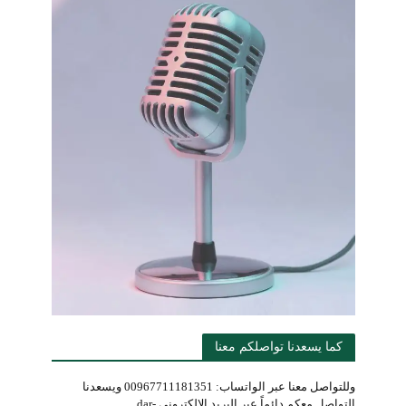
كما يسعدنا تواصلكم معنا
وللتواصل معنا عبر الواتساب: 00967711181351 ويسعدنا
التواصل معكم دائماً عبر البريد الإلكتروني dar-