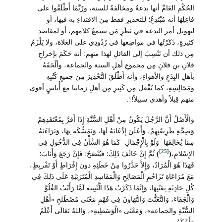
الحُكْمِ العَامِّ أنها بدعةٌ ومخالَفةٌ للسنة، ورُبَّمَا أَطْلَقُوا على
فاعِلِهَا أنه مُبْتَدِعٌ؛ للتحذيرِ فقط مِن الاقتداءِ به فيها، أو
لتهويل أمر البدعة في نَظَرِ مَن يسمعُ كلامهم، أو لمقاصد
كثيرةٍ، ذَكَرْتُها في مواضِعها في رُدُودِي على الغلاة، ولا يَلْزَمُ
مِن ذلك أن نَنْسِبَ إلى القائلِ لهذا منهم: أنه حَكَمَ بإخراجِ
فلانِ بنِ فلانٍ مِن مجموعِ أهلِ السنة والجماعة، وألْحَقَهُ
بأهلِ البِدَعِ والأهواءِ، وأنه أَطْلَقَ التَّحْذِيرَ مِن جميعِ كُتُبِهِ
ومَجَالِسِهِ، كما يُفْعل مِن كَثِيرٍ مِن أهلِ زماننا مع أُناسٍ أقوى
منهم قِيلاً وأهدى سبيلاً!!.
والْأَصْلُ أَنَّ الرَّجُلَ يَكُونُ مِنْ أَهْلِ السُّنَّةِ إِذَا أَقرَّ بِمُعْتَقَدِهِمْ
وَصِحَّةِ طَرِيقَتِهِمْ، وَأَعَلَنَ إِذْعَانَهُ لَهَا، وَتَمَسُّكَه بِهَا، وَبَرَاءَتَهُ
مِمَا يُخَالِفَهَا -وَلَوْ بِالْإِجْمَالِ- كَمَا هُوَ الشَّأْنُ فِي الدُّخُولِ فِي
[25]
الإِسْلامِ،
(
)
ثُمَّ إِنْ خَالَفَ ذَلِكَ؛ فيُنْصَحُ؛ فَإِنْ رَجَعَ وَأَنَابَ؛
فَهَذَا هُوَ الْمُرَادُ، وَإِلاَّ حَذَّرُوا مِنْ خَطَئِهِ دون إِفْرَاطٍ أَوْ تَفْريِطٍ،
مَعَ مُرَاعَاةِ تَزَاحُمِ الْمَصَالِحِ وَالْمَفَاسِدِ الْمُتَرَتِبَةِ عَلَى ذَلِكَ فِي
كُلِ حَادِثَةٍ بِعَيْنِهَا، وَإِنَّمَا ذَكَرْتُ هَذَا الَّتْنِبِيه لَمَّا رَأَيْتُ الغُلُوَّ
وَالْجَفَاءَ، وَالتَّعَنُّتَ وَالتَّهَاونَ فِي فَهْمِ مَعْنَى مُصْطَلحِ «أَهْلِ
السُّنَّةِ والجماعة»، وَمَعْنَى «الْوَسَطِيةِ»، وَاللهُ تَعَالَى أَعْلَمُ
وَأَحْكَمُ.