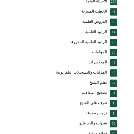
الأسئلة العامة
280
الخطب المنبرية
41
الدروس العلمية
39
الردود العلمية
14
الردود العلمية المقروءة
23
المؤلفات
26
المحاضرات
49
المرئيات والتسجيلات التلفزيونية
49
بقلم الشيخ
27
تصحيح المفاهيم
31
تعرف على الشيخ
1
دروس مفرغة
1
شبهات والرد عليها
39
قوائم مرئية
19