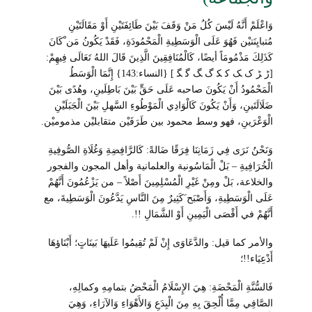
وَاعْلَمْ أَنَّهُ لَيْسَ كُلُ مَنْ وَقَفَ بَيْنَ طَائِفَتَيْنِ أَوْ مَقَالَتَيْنِ
مُتبايِنَتيْن فَهُوَ عَلَى الْوَسَطِيةِ الْمَحْمُودَةِ، فَقَدْ يَكُونُ مَن ْكَانَ
كَذَلِكَ مَذْمُومَاً أيضًا، كَالْمُنَافِقِينَ الَّذِينَ قَالَ اللهُ تَعَالَى فِيهِمْ:
[ﮌ ﮍ ﮎ ﮏ ﮐ ﮑ ﮒ ﮓ ﮔ ﮕ ] {النساء:143} إِنَّمَا الْوَسَطُ
الْمَحْمُودُ أَنْ يَكُونَ صاحبه عَلَى حَقٍّ بَيْنَ بَاطِلَينِ، وهُدًى بَيْنَ
ضَلَالَتَينِ، وَأَنْ يَكُونَ كَالْوَادِي الْمَوْطُوءِ السَّهلِ بَيْنَ الْجَبَلَيْنِ
الْوَعْرَينِ، فهو وسط محمود بين طَرَفَيْن متقابليْن مذموميْن.
وَنَحْنُ نَرَى فِي زَمَانِنَا فِرَقًا ضَالةً: كَالرَّافِضِةِ وَغُلَاةِ الصُّوفِيةِ
الْخُرَافِيةِ – بَلْ الْمَاسُونية والعلمانية وأهل المجون والفجور
والخلاعة، بَلْ ومِنْ غَيْرِ الْمُسْلِمِينَ أَصْلاً – من يَزْعُمُونَ أَنَّهُمْ
عَلَى الْوَسَطِيةِ، وَأَصْبَح َكَثِيرٌ مِنَ النَّاسِ يَدَّعُونَ الْوَسَطِيةَ، مع
أَنَّهُمْ في أَقْصَى الْيَمِينِ أَوْ الشَّمَالِ !!.
والأمر كما قيل: والدَّعَاوَى إِنْ لَمْ تُقِيمُوا عَلَيهَا بَينَاتٍ؛ أَبْنَاؤهَا
أَدْعِيَاء!!؛
فَالسُّنَّةِ الْمَحْضَةِ: هِيَ الإِسْلَامُ الْمَحْضُ بتمامِهِ وكمالِهِ،
الصَّافِي مِمَّا أُلْحِقَ بِهِ مِنَ الْبِدَعِ وَالأَهْوَاءِ وَالآرَاءِ، وَهِيَ