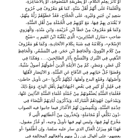
أَوْ تَأَثَّرَ بِعِلْمِ الْكَلَامِ، أَوْ بِطَرِيقَةِ الْمُتَصَوفَةِ، أَوْ بِالْأَشَاعِرَةِ،
وَالْعُلَمَاءُ عَلَى أَنَّهُمْ أَهْلُ سُنَّةٍ، كَمَا هُوَ مَعْرُوفٌ فِي خُرُوجِ
سَعِيدِ بْنِ جُبَيرٍ وَغَيْرِهِ، عَلَى الْحَجَّاجِ، فَعُدَّ خَطَؤُهُمْ زَلَّةً مِنْهُمْ،
لا يُقْتَدَى بِهِمْ فِيهَا، مَعَ كَوْنِهِمْ فِي الْجُمْلَةِ مِنْ أَهْلِ السُّنَّةِ،
وَكَمَا هُوَ مَعْرُوفٌ مِنْ خَطَأ ابْنِ خُزَيْمَةِ، وَابَنِ مَنْدَهِ، وَالْهَرَويِ
صَاحبِ «مَنَازِلِ السَّائِرِينَ» الَّذِي يُلَقِّبُهُ ابْنُ القَيمِ بِـ «شَيْخِ
الإِسْلامِ»، وَكَلَامُهُ فِيهِ شَبَهٌ بِكَلامِ الاتَّحَادِيةِ، وَكَمَا هُوَ مَعْرُوفٌ
مِنْ كَلَامِ النَّوَويِّ، وَالْحَافِظِ ابْنِ حَجَرِ، فِي التَّمَشْعُرِ، وَالْحَافِظِ
الذَّهَبِيِ فِي التَّبَركِ وَالتَّمَسُّحِ بِآثَارِ الصَّالِحينَ،…، وَهَكَذَا فِي
كُلِ عَصْرٍ، وَمَصْرٍ، كَمْ مِنْ الأَئِمَّةِ الَّذِينَ أُصُولُهُمْ أصولٌ سُنِّيةٌ،
وَقَضَوْا جُلَّ حَيَاتِهِم فِي الدِّفَاعِ عَنِ السُّنَّةِ، وَ الانْتِصَارِ لأَهْلِهَا
وَأُصُولِهَا، وقَمْعِ البدع وأهلها، لَكِنَّهُمْ تَأَثَّرُوا –عن تأويل خاطئ-
فِي قَلِيلٍ أَوْ كَثِيرٍ فِي بَعْضِ اجْتِهَادَاتِهمْ بِأَهْلِ البِدَعِ، وَمَعْ ذَلِكَ
فَعُلَمَاءِ السُّنَّةِ يُصَنِّفُونَهُمْ مِنْ جُمْلَةِ عُلَمَاءِ السُّنَّةِ الذَّابِينَ عَنْهَا،
وَيَمْدَحُونَ جُهُودَهُمْ الْمُبَارَكَةَ، وَيَذْكُرُونَ أَيَادِيَهُمْ الْبَيْضَاءَ فِي
خِدْمَةِ السُّنَّةِ، وَيَلْتَمِسُونَ لَهُمْ الأَعْذَارَ فيما جانبوا فيه الصواب
-دُونَ تَكَلُّفٍ أَوْ مُجَامَلَةٍ- وَيُحَذِّرونَ مِنْ أَخْطَائِهم الَّتِي لَا
مَخْرَجَ لَهمْ فِيهَا، وليس لهم فيها تأويلٌ وجيه، أو عُذْرٌ مقبول،
فَهَذَا هُوَ مِيزَانُ الْعَدْلِ الذي سار عليه سلفنا، وإن أطْلَقوا -أو
بعضهم- على أقوالِ مَن زلَّ منهم وأفعالهم المخالِفة في