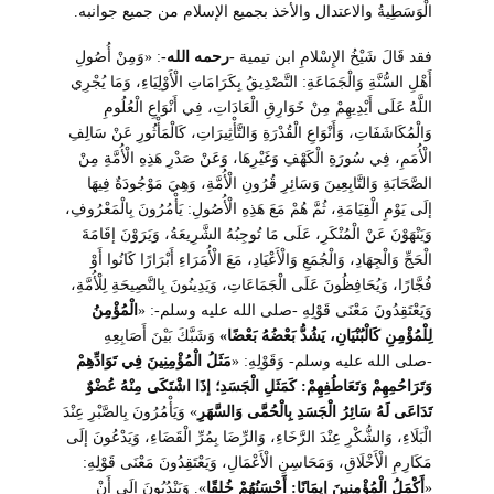
الْوَسَطِيةُ والاعتدال والأخذ بجميع الإسلام من جميع جوانبه.
فقد قَالَ شَيْخُ الإِسْلامِ ابن تيمية
-رحمه الله-
: «وَمِنْ أُصُولِ
أَهْلِ السُّنَّةِ وَالْجَمَاعَةِ: التَّصْدِيقُ بِكَرَامَاتِ الْأَوْلِيَاءِ، وَمَا يُجْرِي
اللَّهُ عَلَى أَيْدِيهِمْ مِنْ خَوَارِقِ الْعَادَاتِ، فِي أَنْوَاعِ الْعُلُومِ
وَالْمُكَاشَفَاتِ، وَأَنْوَاعِ الْقُدْرَةِ وَالتَّأْثِيرَاتِ، كَالْمَأْثُورِ عَنْ سَالِفِ
الْأُمَمِ، فِي سُورَةِ الْكَهْفِ وَغَيْرِهَا، وَعَنْ صَدْرِ هَذِهِ الْأُمَّةِ مِنْ
الصَّحَابَةِ وَالتَّابِعِينَ وَسَائِرِ قُرُونِ الْأُمَّةِ، وَهِيَ مَوْجُودَةٌ فِيهَا
إلَى يَوْمِ الْقِيَامَةِ، ثُمَّ هُمْ مَعَ هَذِهِ الْأُصُولِ: يَأْمُرُونَ بِالْمَعْرُوفِ،
وَيَنْهَوْنَ عَنْ الْمُنْكَرِ، عَلَى مَا تُوجِبُهُ الشَّرِيعَةُ، وَيَرَوْنَ إقَامَةَ
الْحَجِّ وَالْجِهَادِ، وَالْجُمَعِ وَالْأَعْيَادِ، مَعَ الْأُمَرَاءِ أَبْرَارًا كَانُوا أَوْ
فُجَّارًا، وَيُحَافِظُونَ عَلَى الْجَمَاعَاتِ، وَيَدِينُونَ بِالنَّصِيحَةِ لِلْأُمَّةِ،
وَيَعْتَقِدُونَ مَعْنَى قَوْلِهِ -صلى الله عليه وسلم-: «
الْمُؤْمِنُ
لِلْمُؤْمِنِ كَالْبُنْيَانِ، يَشُدُّ بَعْضُهُ بَعْضًا»
وَشَبَّكَ بَيْنَ أَصَابِعِهِ
-صلى الله عليه وسلم- وَقَوْلِهِ: «
مَثَلُ الْمُؤْمِنِينَ فِي تَوَادِّهِمْ
وَتَرَاحُمِهِمْ وَتَعَاطُفِهِمْ: كَمَثَلِ الْجَسَدِ؛ إذَا اشْتَكَى مِنْهُ عُضْوٌ
تَدَاعَى لَهُ سَائِرُ الْجَسَدِ بِالْحُمَّى وَالسَّهَرِ
» وَيَأْمُرُونَ بِالصَّبْرِ عِنْدَ
الْبَلَاءِ، وَالشُّكْرِ عِنْدَ الرَّخَاءِ، وَالرِّضَا بِمُرِّ الْقَضَاءِ، وَيَدْعُونَ إلَى
مَكَارِمِ الْأَخْلَاقِ، وَمَحَاسِنِ الْأَعْمَالِ، وَيَعْتَقِدُونَ مَعْنَى قَوْلِهِ:
«
أَكْمَلُ الْمُؤْمِنِينَ إيمَانًا: أَحْسَنُهُمْ خُلقًا
». وَيَنْدُبُونَ إلَى أَنْ