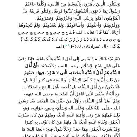
وَيَقْتُلُونَ الَّذِينَ يَأْمُرُونَ بِالْقِسْطِ مِنْ النَّاسِ، وَكُلَّمَا جَاءَهُمْ
رَسُولٌ بِمَا لَا تَهْوَى أَنْفُسُهُمْ؛ كَذَّبُوا فَرِيقًا، وَقَتَلُوا فَرِيقًا، بَلْ
الْمُؤْمِنُونَ آمَنُوا بِرُسُلِ اللَّهِ، وَعَزَّرُوهُمْ، وَنَصَرُوهُمْ،
وَوَقَّرُوهُمْ، وَأَحَبُّوهُمْ، وَأَطَاعُوهُمْ، وَلَمْ يَعْبُدُوهُمْ، وَلَمْ يَتَّخِذُوهُمْ
أَرْبَابًا، كَمَا قَالَ تَعَالَى: [ﭯ ﭰ ﭱ ﭲ ﭳ ﭴ ﭵ ﭶ ﭷ ﭸ ﭹ ﭺ ﭻ ﭼ ﭽ ﭾ
ﭿ ﮀ ﮁ ﮂ ﮃ ﮄ ﮅ ﮆ ﮇ ﮈ ﮉ ﮊ ﮋ ﮌ ﮍ ﮎ ﮏ ﮐ ﮑ ﮒ ﮓ ﮔ ﮕ ﮖ ﮗ ﮘ
[22]
ﮙ ﮚ ] {آل عمران:79، 80}»
(
)
اهـ.
(
تَنْبِيهٌ
):
هُنَاكَ مَنْ يَنْتَمِي إِلَى أهل السُّنَّةِ وَالْجَمَاعَةِ، فَإِذَا وَقَفَ
عَلَى قَوْلِ شَيْخِ الِإسْلَامِ -رحمه الله-، وَخُلَاصَتُهُ:
«أَنَّ أَهْلَ
السُّنَّةِ هُمْ أَهْلُ السُّنَّةِ الْمَحْضَةِ، الَّتِي لا شَوْبَ فِيهَا»
فَيَفْهَمْ
مِنْ ذَلِكَ أَنَّ مَنْ خَالَفَ الِإسْلَامَ أو السنة فِي كَثِيرٍ أَوْ قَلِيلٍ؛
فَلَا يَكُونُ مِنْ أَهْلِ السُّنَّةِ، بل يُلْحقه بأهل البدع والضلالات،
مَعَ أَنَّهُ لَا يَخْفَى عَلَى عَاقِلٍ أَنَّ الصَّحَابَةَ -رضي الله عنهم-
وَهُمْ أَصْلُ أَهْلِ السُّنَّةِ، وأَوَّلُ مَنْ حَقَّقَ هَذَا الْمَعْنَى بَعْدَ رَسُولِ
اللهِ -صَلَى اللهُ عَلَيهِ وَعَلَى آلهِ وَسَلَّمَ- بِجَمِيِعِ جَوَانِبِهِ، وَمَعَ
ذَلِكَ فَمِنْهُمُ مَنْ زَنَى وَأُقِيمَ عَلَيهِ الْحَدُّ، ومِنْهُمْ مَنْ كان يَشْرَبُ
الْخَمْرَ، وَيُقَامُ عَلَيهِ الْحَدُّ، بَلْ مِنْهُمْ مَنْ كَانَ يُؤْتَى بِهِ كَثِيرًا
وَقَدْ شَرِبَ الْخَمْرَ، مِمَّا جَعَلَ رَجُلَاً يَقُولُ فِيهِ: «لَعَنَهُ اللهُ؛ مَا
أَكْثَرَ مَا يُؤْتَى بِهِ» وَأَنْكَرَ عَلَيهِ النَّبيُ – صَلَى اللهُ عَلَيهِ وَعَلَى