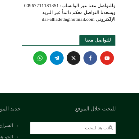
وللتواصل معنا عبر الواتساب: 00967711181351
ويسعدنا التواصل معكم دائماً عبر البريد
الإلكتروني dar-alhadeth@hotmail.com
للتواصل معنا 
للبحث خلال الموقع
جديد المو
السراج 
الجواهر