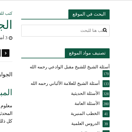
التعليق على ميثا
كتب للق
البحث في الموقع
الج
أسئلة عبدالله ال
3 أشهر مضى
بيان بشأن حادث ني
تصنيف مواد الموقع
حقيقة موقف الشيخ 
أسئلة الشيخ للشيخ مقبل الوادعي رحمه الله
شرح الضوابط الفق
الجواه
179
تعقيب على مقال ال
أسئلة الشيخ للعلامة الألباني رحمه الله
133
المب
الأسئلة الحديثية
النصيحة والتبيان 
328
الأسئلة العامة
280
معلوم أ
المحدثي
الخطب المنبرية
41
كل ذلك 
الدروس العلمية
39