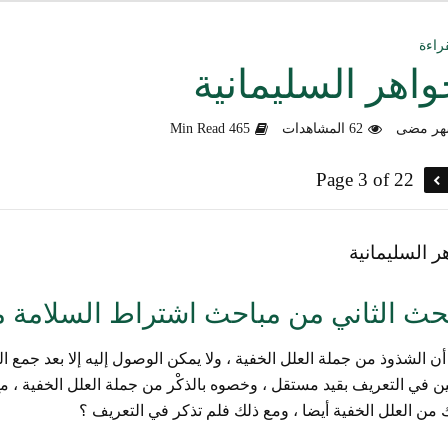
ق العمل الدعوي بين علماء ودعاة اليمن (صوت)
راءة
واهر السليمانية
سليماني الحديثية للشيخ المحدث أبي الحسن السليماني
62 المشاهدات
465 Min Read
وزلندا الإرهابي
Page 3 of 22
الألباني رحمه الله من أخطاء الجماعات الإسلامية
هية في التعامل مع المخالف – صوت
ر السليمانية
دكتور صادق بن محمد البيضاني حول فَهْمِهِ كلامي عن تنظيم القاعدة
حث الثاني من مباحث اشتراط السلامة م
لأهل السودان
ن الشذوذ من جملة العلل الخفية ، ولا يمكن الوصول إليه إلا بعد جمع الط
ن في التعريف بقيد مستقل ، وخصوه بالذكْر من جملة العلل الخفية ، مع 
من العلل الخفية أيضا ، ومع ذلك فلم تذكر في التعريف ؟