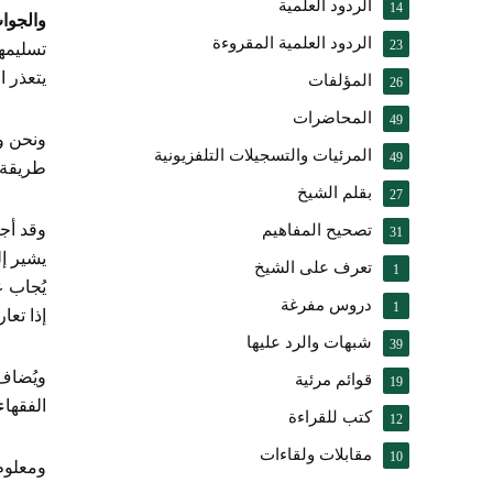
الردود العلمية
14
والجوا
الردود العلمية المقروءة
23
تسليمهم
يتعذر ا
المؤلفات
26
المحاضرات
49
ونحن وإ
المرئيات والتسجيلات التلفزيونية
49
طريقة 
بقلم الشيخ
27
تصحيح المفاهيم
31
يشير إ
تعرف على الشيخ
1
يُجاب ع
دروس مفرغة
1
إذا تعا
شبهات والرد عليها
39
ويُضاف 
قوائم مرئية
19
الفقهاء
كتب للقراءة
12
مقابلات ولقاءات
10
ومعلوم 