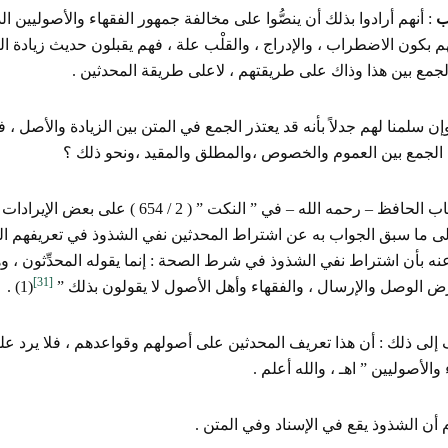
ب
: أنهم أرادوا بذلك أن ينصُّوا على مخالفة جمهور الفقهاء والأصوليين الذي
 بكون الاضطراب ، والإدراج ، والقلْب علة ، فهم يقبلون حديث زيادة الث
لجمع بين هذا وذاك على طريقتهم ، لاعلى طريقة المحدثين .
ن سلمنا لهم جدلاً بأنه قد يعتذر الجمع في المتن بين الزيادة والأصل ، 
الجمع بين العموم والخصوص ،والمطلق والمقيد ،ونحو ذلك ؟
وقد أجاب الحافظ – رحمه الله – في ” النكت ”
لى ما سبق الجواب به عن اشتراط المحدثين نفي الشذوذ في تعريفهم ال
نه بأن اشتراط نفي الشذوذ في شرط الصحة : إنما يقوله المحدِّثون ، وه
[31]
رض الوصل والإرسال ، والفقهاء وأهل الأصول لا يقولون بذلك ”
(1) .
إلى ذلك : أن هذا تعريف المحدثين على أصولهم وقواعدهم ، فلا يرد عل
 والأصوليين ” اهـ ، والله أعلم .
أن الشذوذ يقع في الإسناد وفي المتن .