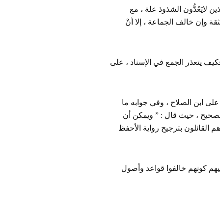
ن لايَعُدُّون الشذوذ علة ، مع
قة وإن خالف الجماعة ، إلا أنْ
فكيف يتعذر الجمع في الإسناد ، على
 ( 2 / 654 ) على بعض الإيرادات على ابن الصلاح ، وفي جوابه ما
صحيح ، حيث قال : ” ويمكن أن
م القائلون بترجيح رواية الأحفظ
يهم كونهم خالفوا قواعد وأصول